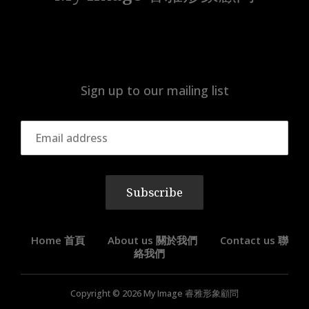
Sign up to our mailing list
Subscribe
Home 首頁
About us 關於我們
Contact us 聯
絡我們
Copyright © 2026
My Image 睿雅形象顧問