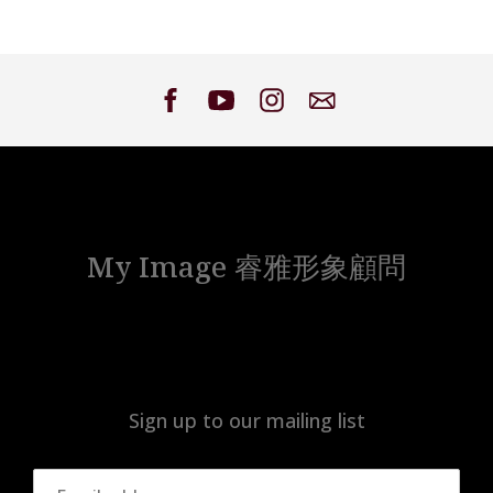
My Image 睿雅形象顧問
Sign up to our mailing list