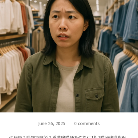
June 26, 2025
0 comments
怕行街？唔知買咩衫？香港陪購師為你提供1對1購物建議與配