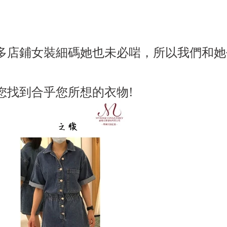
多店鋪女裝細碼她也未必啱，所以我們和她
您找到合乎您所想的衣物!