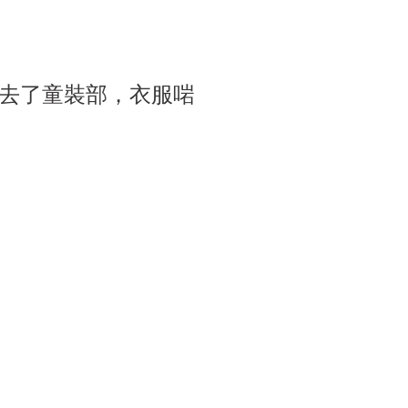
去了童裝部，衣服啱