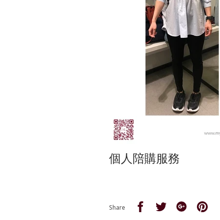
個人陪購服務
Share
Share
Share
Sha
Share
on
on
on
on