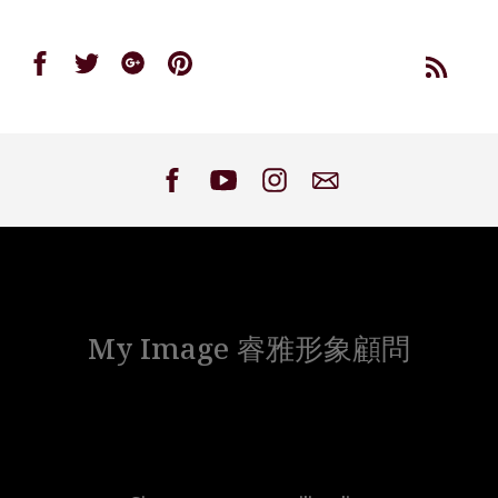
Share
Share
Share
Share
on
on
on
on
Facebook
Twitter
Google
Pinterest
My Image 睿雅形象顧問