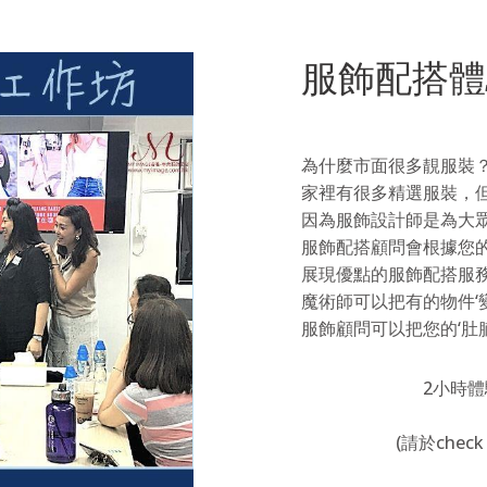
服飾配搭體
為什麼市面很多靚服裝
家裡有很多精選服裝，
因為服飾設計師是為大
服飾配搭顧問會根據您
展現優點的服飾配搭服
魔術師可以把有的物件‘變走’
服飾顧問可以把您的‘肚腩變走
2小時
(請於check 