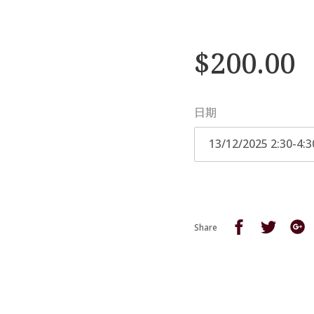
$200.00
日期
Share
Share
S
Share
on
on
o
Facebook
Twitter
G