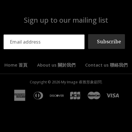
Sign up to our mailing list
Subscribe
Home 首頁
About us 關於我們
Contact us 聯絡我們
Copyright © 2026
My Image 睿雅形象顧問