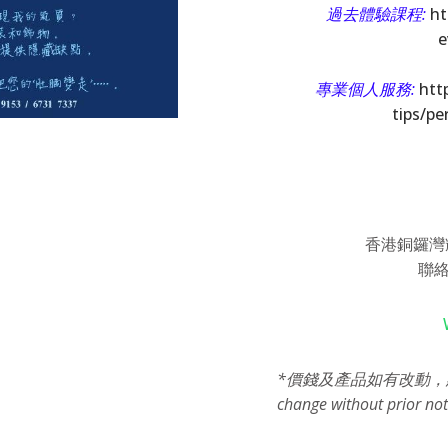
過去體驗課程:
ht
e
專業個人服務:
htt
tips/pe
香港銅鑼灣耀
聯絡電
*價錢及產品如有改動，恕不另行通
change without prior not