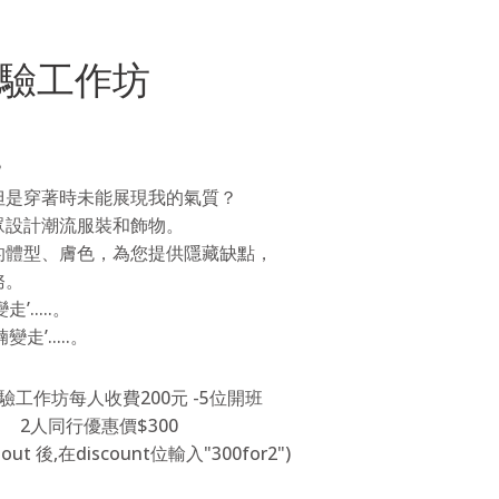
驗工作坊
？
但是穿著時未能展現我的氣質？
眾設計潮流服裝和飾物。
的體型、膚色，為您提供隱藏缺點，
務。
.....。
’.....。
體驗工作坊每人收費
200
元
-5
位開班
2
人同行優惠價
$300
out 後,在discount位輸入"300for2")