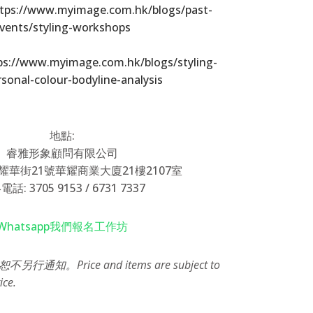
tps://www.myimage.com.hk/blogs/past-
vents/styling-workshops
ps://www.myimage.com.hk/blogs/styling-
rsonal-colour-bodyline-analysis
地點:
睿雅形象顧問有限公司
華街21號華耀商業大廈21樓2107室
話: 3705 9153 / 6731 7337
Whatsapp我們報名工作坊
知。Price and items are subject to
ice.