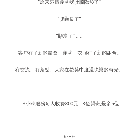
“原來這樣穿著我肚腩隱形了”
“腿顯長了”
“顯瘦了“……
客戶有了新的體會，穿著，衣服有了新的組合。
有交流、有茶點、大家在歡笑中度過快樂的時光。
- 3
小時服務每人收費
800
元
- 3
位開班
,
最多
6
位
地點
: