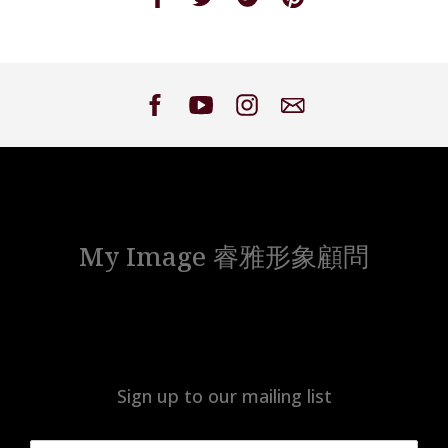
on
on
on
on
Facebook
Twitter
Google
Pinterest
My Image 睿雅形象顧問
Sign up to our mailing list