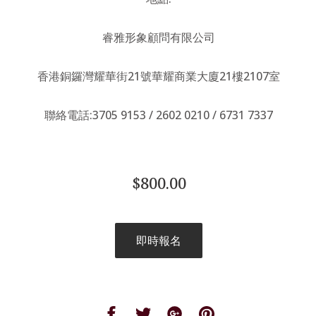
睿雅形象顧問有限公司
香港銅鑼灣耀華街
21
號華耀商業大廈
21
樓
2107
室
聯絡電話
:3705 9153 / 2602 0210 / 6731 7337
$800.00
即時報名
Share
Share
Share
Share