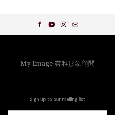
on
on
on
on
Facebook
Twitter
Google
Pinterest
My Image 睿雅形象顧問
Sign up to our mailing list