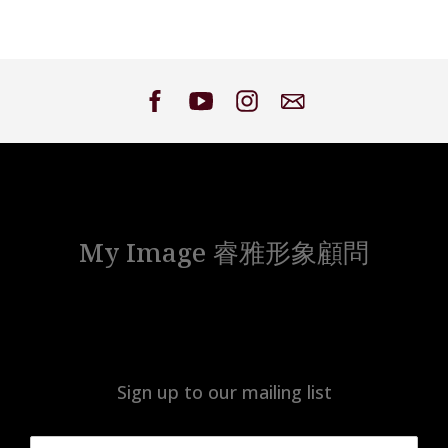
My Image 睿雅形象顧問
Sign up to our mailing list