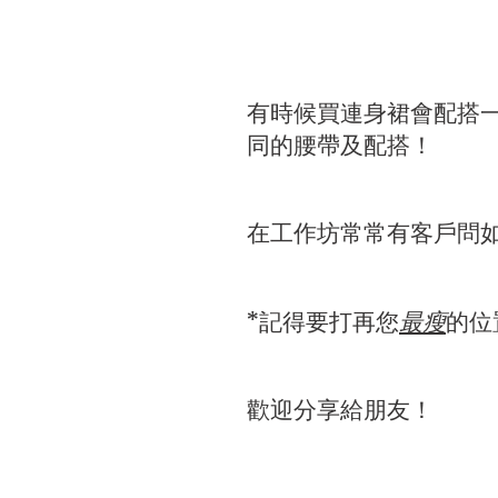
有時候買連身裙會配搭
同的腰帶及配搭！
在工作坊常常有客戶問如
*記得要打再您
最瘦
的位
歡迎分享給朋友！