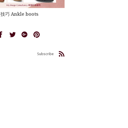
巧 Ankle boots
Share
Share
Share
Share
on
on
on
on
Facebook
Twitter
Google
Pinterest
Subscribe