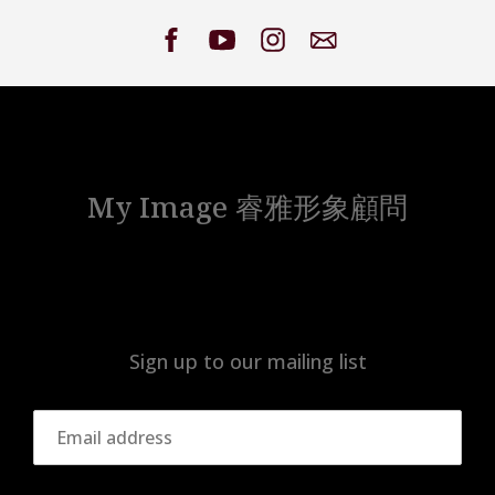
My Image 睿雅形象顧問
Sign up to our mailing list