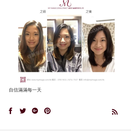
自信滿滿每一天
Share
Share
Share
Share
on
on
on
on
Facebook
Twitter
Google
Pinterest