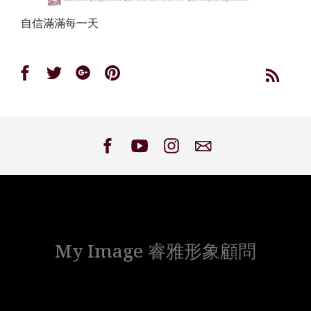
自信滿滿每一天
Share
Share
Share
Share
on
on
on
on
Facebook
Twitter
Google
Pinterest
My Image 睿雅形象顧問