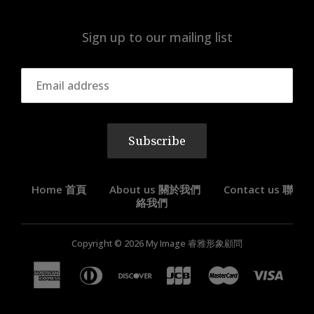
Sign up to our mailing list
Subscribe
Home 首頁
About us 關於我們
Contact us 聯
絡我們
Copyright © 2026
My Image 睿雅形象顧問