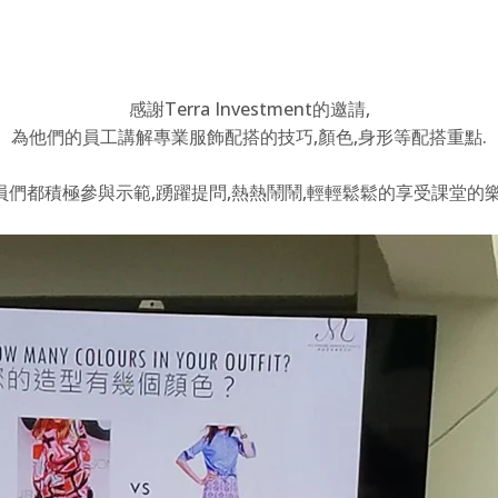
感謝Terra Investment的邀請,
為他們的員工講解專業服飾配搭的技巧,顏色,身形等配搭重點.
員們都積極參與示範,踴躍提問,熱熱鬧鬧,輕輕鬆鬆的享受課堂的樂