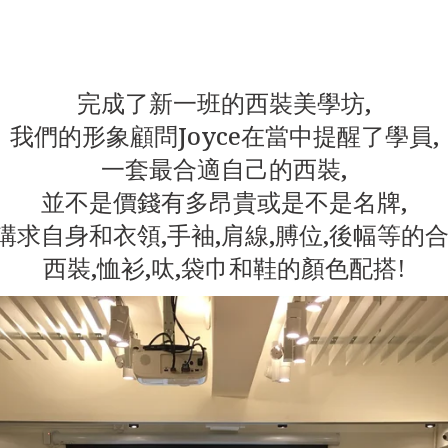
完成了新一班的西裝美學坊,
我們的形象顧問Joyce在當中提醒了學員,
一套最合適自己的西裝,
並不是價錢有多昂貴或是不是名牌,
講求自身和衣領,手袖,肩線,膊位,後幅等的合
西裝,恤衫,呔,袋巾和鞋的顏色配搭!