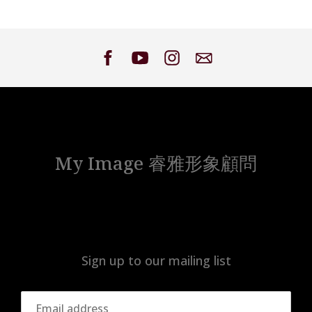
Facebook
Twitter
Google
Pinterest
My Image 睿雅形象顧問
Sign up to our mailing list