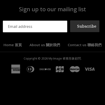
Sign up to our mailing list
Subscribe
Home 首頁
About us 關於我們
Contact us 聯絡我們
Copyright © 2026
My Image 睿雅形象顧問