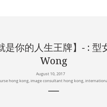
是你的人生王牌】- : 型女愛
Wong
August 10, 2017
ourse hong kong
,
image consultant hong kong
,
internation