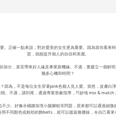
要。正確一點來說，對於愛美的女生更為重要。因為當你看來時
質，就能提升個人的自信和美麗。
你加分，甚至帶來好人緣及事業新機緣。不過，要建立一個鮮明又適
幾多心機和時間？
因為，不是每位女生穿著pink色都人見人愛。當然，皮膚白淨又
睛。不過，講到尾，通過專業形象指導，巧妙地 mix & match
也不少。好像水桶腰加埋小腿腳粗等問題，原來都可以通過細微
用不同顏色或粗幼的飾belts，就可以搵返條腰線，令自己看