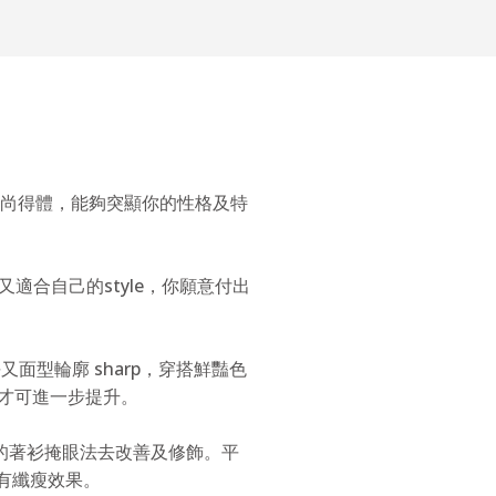
尚得體，能夠突顯你的性格及特
合自己的style，你願意付出
面型輪廓 sharp，穿搭鮮豔色
 才可進一步提升。
的著衫掩眼法去改善及修飾。平
來有纖瘦效果。