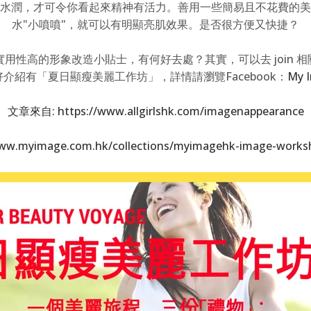
水潤，才可令你看起來精神有活力。善用一些簡易且不花費的美
水"小噴噴"，就可以有明顯亮肌效果。是否很方便又快捷？
性高的形象改造小貼士，有何好去處？其實，可以去 join 相關的
介紹有「夏日顯瘦美麗工作坊」，詳情請瀏覽Facebook：
My 
文章來自: https://www.allgirlshk.com/imagenappearance​
w.myimage.com.hk/collections/myimagehk-image-worksh